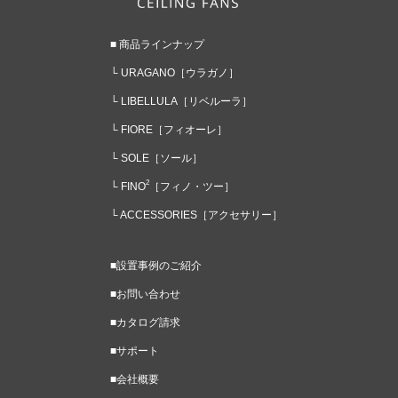
■ 商品ラインナップ
└ URAGANO
［ウラガノ］
└ LIBELLULA
［リベルーラ］
└ FIORE
［フィオーレ］
└ SOLE
［ソール］
2
└ FINO
［フィノ・ツー］
└ ACCESSORIES
［アクセサリー］
■設置事例のご紹介
■お問い合わせ
■カタログ請求
■サポート
■会社概要