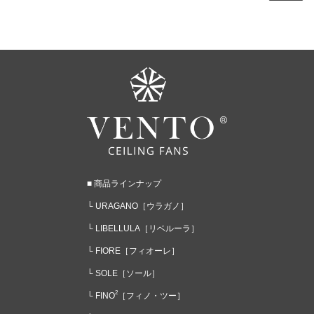
■ 商品ラインナップ
└ URAGANO
［ウラガノ］
└ LIBELLULA
［リベルーラ］
└ FIORE
［フィオーレ］
└ SOLE
［ソール］
2
└ FINO
［フィノ・ツー］