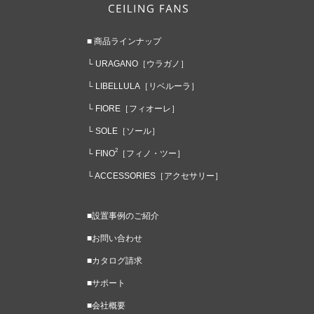
■ 商品ラインナップ
└ URAGANO
［ウラガノ］
└ LIBELLULA
［リベルーラ］
└ FIORE
［フィオーレ］
└ SOLE
［ソール］
2
└ FINO
［フィノ・ツー］
└ ACCESSORIES
［アクセサリー］
■設置事例のご紹介
■お問い合わせ
■カタログ請求
■サポート
■会社概要